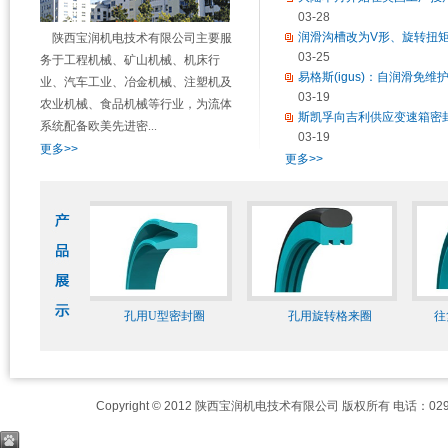
03-28
润滑沟槽改为V形、旋转扭矩
陕西宝润机电技术有限公司主要服
梯...
03-25
务于工程机械、矿山机械、机床行
易格斯(igus)：自润滑免维护
业、汽车工业、冶金机械、注塑机及
03-19
农业机械、食品机械等行业，为流体
斯凯孚向吉利供应变速箱密封圈
系统配备欧美先进密...
03-19
更多>>
更多>>
封--1型
孔用U型密封圈
孔用旋转格来圈
往复
Copyright © 2012 陕西宝润机电技术有限公司 版权所有 电话：029-8