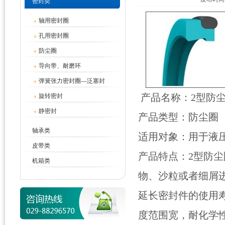
密封类
轴用密封圈
孔用密封圈
防尘圈
导向带、耐磨环
弹簧张力密封圈---泛塞封
产品名称：2型防
旋转密封
静密封
产品类型：防尘圈
轴承类
适用对象：用于液
皮带类
产品特点：2型防尘
机箱类
物、沙粒或者细屑
延长密封件的使用
度范围宽，耐化学性