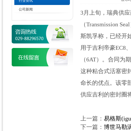
行业资讯
公司新闻
3月上旬，瑞典供应
（Transmissio
斯凯孚称，已经开始向吉
用于吉利帝豪EC8
（6AT）。合同为期
这种粘合式活塞密
命长的优点。该零
供应吉利的密封圈
上一篇：
易格斯(i
下一篇：
博世马勒