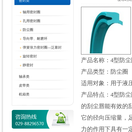
密封类
轴用密封圈
孔用密封圈
防尘圈
导向带、耐磨环
弹簧张力密封圈---泛塞封
旋转密封
产品名称：4型防尘
静密封
产品类型：防尘圈
轴承类
适用对象：用于液
皮带类
产品特点：4型防尘
机箱类
的刮尘唇能有效的
它的径向压缩量，
力的作用下具有一