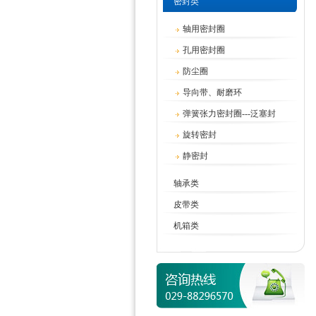
密封类
轴用密封圈
孔用密封圈
防尘圈
导向带、耐磨环
弹簧张力密封圈---泛塞封
旋转密封
静密封
轴承类
皮带类
机箱类