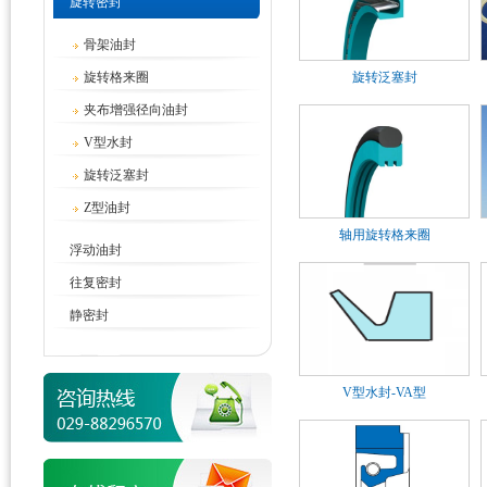
旋转密封
骨架油封
旋转格来圈
旋转泛塞封
夹布增强径向油封
V型水封
旋转泛塞封
Z型油封
轴用旋转格来圈
浮动油封
往复密封
静密封
V型水封-VA型