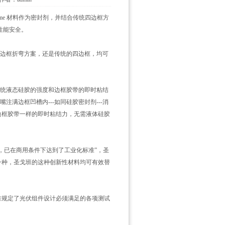
® Inframe 材料作为密封剂，并结合传统四边框方
性能安全。
配合单边框折弯方案，还是传统的四边框，均可
具有传统液态硅胶的强度和边框胶带的即时粘结
，经喷嘴注满边框凹槽内---如同硅胶密封剂---消
提供与边框胶带一样的即时粘结力，无需液体硅胶
四边框，已在商用条件下达到了工业化标准”，圣
中的任何一种，圣戈班的这种创新性材料均可有效替
标准规定了光伏组件设计必须满足的各项测试