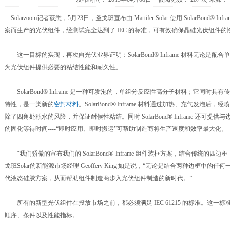
Solarzoom记者获悉，5月23日，圣戈班宣布由 Martifer Solar 使用 SolarBond
案而生产的光伏组件，经测试完全达到了 IEC 的标准，可有效确保晶硅光伏组件的
这一目标的实现，再次向光伏业界证明：SolarBond® Inframe 材料无论是
为光伏组件提供必要的粘结性能和耐久性。
SolarBond® Inframe 是一种可发泡的，单组分反应性高分子材料；它同时
特性，是一类新的
密封材料
。SolarBond® Inframe 材料通过加热、充气发泡后
除了四角处积水的风险，并保证耐候性粘结。同时 SolarBond® Inframe 还可
的固化等待时间----“即时应用、即时搬运”可帮助制造商将生产速度和效率最大化。
“我们骄傲的宣布我们的 SolarBond® Inframe 组件装框方案，结合传统的
戈班Solar的新能源市场经理 Geoffery King 如是说，“无论是结合两种边框
代液态硅胶方案，从而帮助组件制造商步入光伏组件制造的新时代。”
所有的新型光伏组件在投放市场之前，都必须满足 IEC 61215 的标准。这一
顺序、条件以及性能指标。